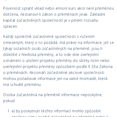
Povinnost splatit vklad nebo emisní kurs akcií není přeměnou
dotčena, nestanoví-li zákon o přeměnách jinak. Základní
kapitál zúčastněných společností je v plném rozsahu
splacen.
Každý společník zúčastněné společnosti s ručením
omezeným, který o to požádá, má právo na informace, jež se
týkají ostatních osob zúčastněných na přeměně, jsou-li
důležité z hlediska přeměny, a to ode dne zveřejnění
oznámení o uložení projektu přeměny do sbírky listin nebo
uveřejnění projektu přeměny způsobem podle § 33a Zákona
o přeměnách. Akcionáři zúčastněné akciové společnosti
mohou požadovat informace jen na valné hromadě, která
má schválit přeměnu.
Osoba zúčastněná na přeměně informace neposkytne,
pokud
a) by poskytnutí těchto informací mohlo způsobit
značnou újmu osobě zúčastněné na přeměně nebo jí