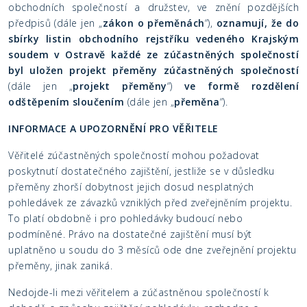
obchodních společností a družstev, ve znění pozdějších
předpisů (dále jen „
zákon o přeměnách
“),
oznamují, že do
sbírky listin obchodního rejstříku vedeného Krajským
soudem v Ostravě každé ze zúčastněných společností
byl uložen projekt přeměny zúčastněných společností
(dále jen „
projekt přeměny
“)
ve formě rozdělení
odštěpením sloučením
(dále jen „
přeměna
“).
INFORMACE A UPOZORNĚNÍ PRO VĚŘITELE
Věřitelé zúčastněných společností mohou požadovat
poskytnutí dostatečného zajištění, jestliže se v důsledku
přeměny zhorší dobytnost jejich dosud nesplatných
pohledávek ze závazků vzniklých před zveřejněním projektu.
To platí obdobně i pro pohledávky budoucí nebo
podmíněné. Právo na dostatečné zajištění musí být
uplatněno u soudu do 3 měsíců ode dne zveřejnění projektu
přeměny, jinak zaniká.
Nedojde-li mezi věřitelem a zúčastněnou společností k