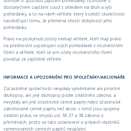
dohodě o způsobu zajištění pohledávky, rozhodne o
dostatečném zajištění soud s ohledem na druh a výši
pohledávky, a to na návrh věřitele, který osvědčí skutečnosti
nasvědčující tomu, že přeměna zhorší dobytnost jeho
pohledávky.
Právo na poskytnutí jistoty nemají věřitelé, kteří mají právo
na přednostní uspokojení svých pohledávek v insolvenčním
řízení a věřitelé, kteří se pro účely insolvenčního řízení
považují za zajištěné věřitele.
INFORMACE A UPOZORNĚNÍ PRO SPOLEČNÍKY/AKCIONÁŘE
Zúčastněné společnosti nevydaly vyměnitelné ani prioritní
dluhopisy, ani jiné dluhopisy podle zvláštního zákona, a
nevydaly ani jiné účastnické cenné papíry nebo účastnické
zaknihované cenné papíry než akcie, s nimiž jsou spojena
zvláštní práva, ve smyslu ust. §§ 37 a 38 zákona o
přeměnách, proto se tato ustanovení o právech vlastníků
vyjmenovaných cenných papírů neuplatní.