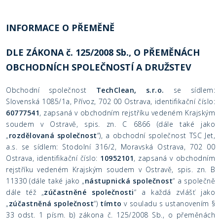
INFORMACE O PŘEMĚNĚ
DLE ZÁKONA č. 125/2008 Sb., O PŘEMĚNÁCH
OBCHODNÍCH SPOLEČNOSTÍ A DRUŽSTEV
Obchodní společnost
TechClean, s.r.o.
se sídlem:
Slovenská 1085/1a, Přívoz, 702 00 Ostrava, identifikační číslo:
60777541
, zapsaná v obchodním rejstříku vedeném Krajským
soudem v Ostravě, spis. zn. C 6866 (dále také jako
„
rozdělovaná společnost
“), a obchodní společnost TSC Jet,
a.s. se sídlem: Stodolní 316/2, Moravská Ostrava, 702 00
Ostrava, identifikační číslo:
10952101
, zapsaná v obchodním
rejstříku vedeném Krajským soudem v Ostravě, spis. zn. B
11330 (dále také jako „
nástupnická společnost
“ a společně
dále též „
zúčastněné společnosti
“ a každá zvlášť jako
„
zúčastněná společnost
“)
tímto
v souladu s ustanovením §
33 odst. 1 písm. b) zákona č. 125/2008 Sb., o přeměnách